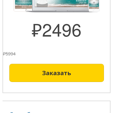
₽2496
₽5994
Заказать