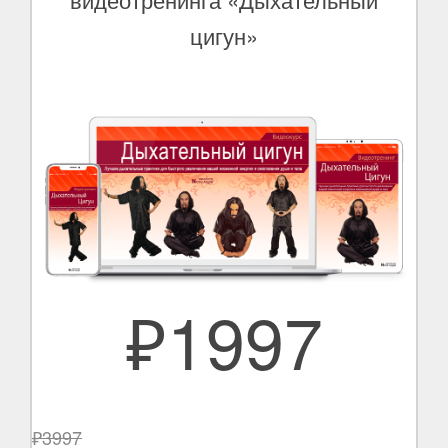
цигун»
₽1997
₽3997