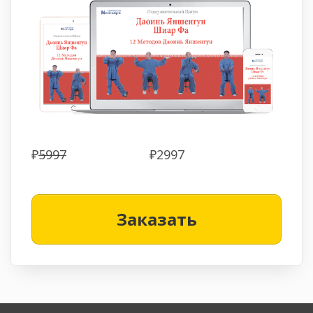
₽
5997
₽2997
Заказать