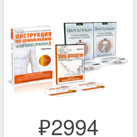
₽2994