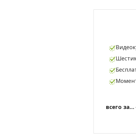
Видеок
Шестим
Бесплат
Момент
всего за…