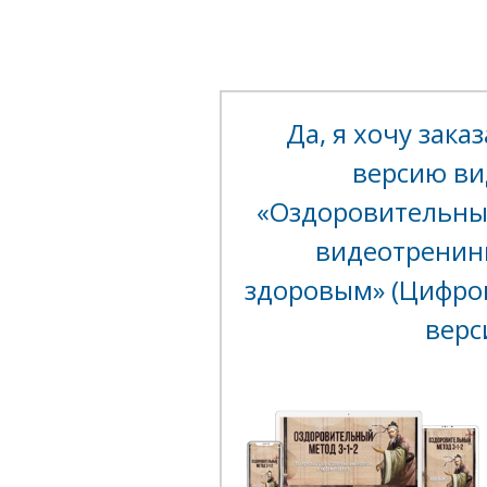
Да, я хочу зак
версию ви
«Оздоровительный
видеотренин
здоровым»
(Цифров
верс