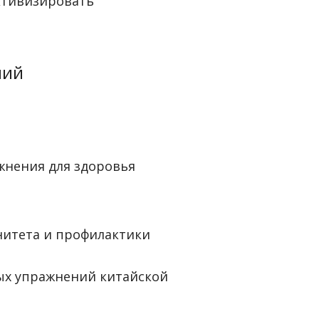
ктивизировать
ний
ажнения для здоровья
нитета и профилактики
тых упражнений китайской