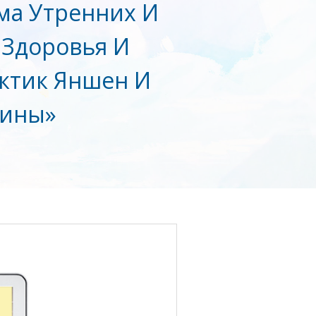
ма Утренних И
 Здоровья И
ктик Яншен И
цины»