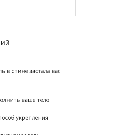
ний
ь в спине застала вас
полнить ваше тело
способ укрепления