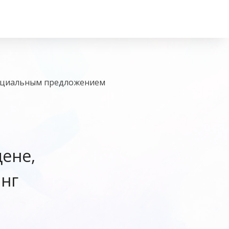
пециальным предложением
ене,
нг