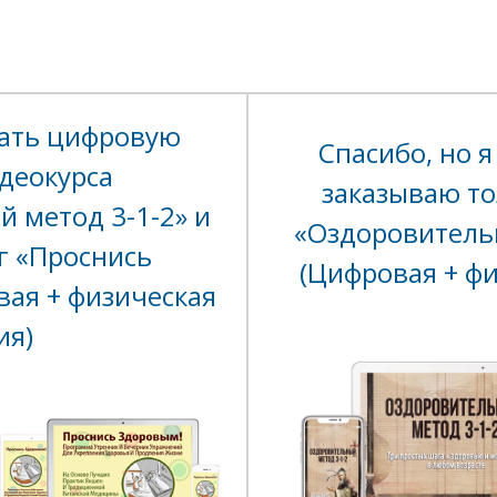
азать цифровую
Спасибо, но я
деокурса
заказываю то
 метод 3-1-2» и
«Оздоровитель
г «Проснись
(Цифровая + фи
ая + физическая
ия)