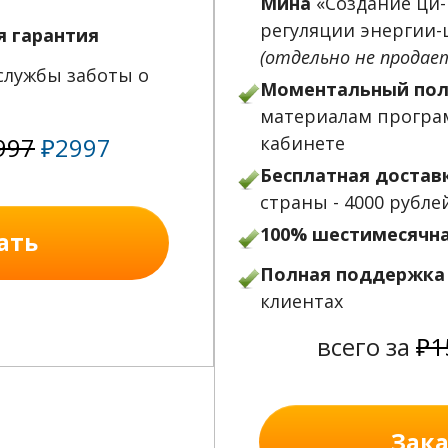
Мина
«Создание ци-
регуляции энергии-ц
я гарантия
(отдельно не продае
службы заботы о
Моментальный пол
материалам програ
997
₽2997
кабинете
Бесплатная достав
страны - 4000 рубле
100% шестимесячна
ать
Полная поддержка
клиентах
всего за
₽1
Зака