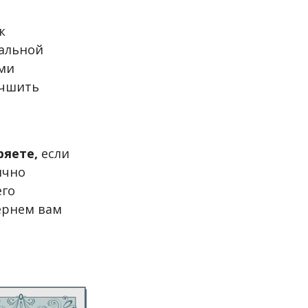
к
альной
ыми
учшить
ряете,
если
ично
его
ернем вам