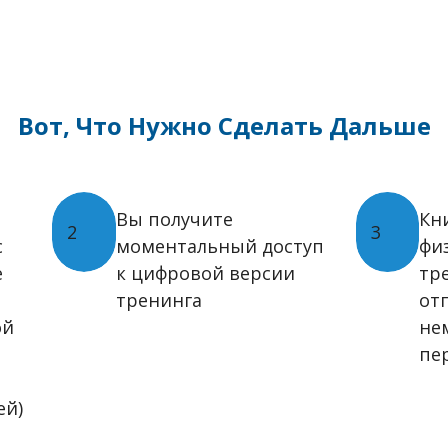
Вот, Что Нужно Сделать Дальше
В
ы получите
Кн
2
3
с
моментальный доступ
фи
е
к цифровой версии
тр
тренинга
от
ой
не
пе
ей)