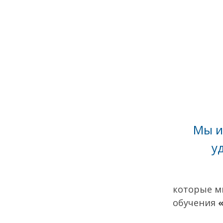
Мы и
у
которые м
обучения