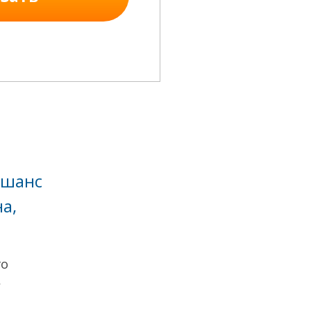
 шанс
а,
го
»