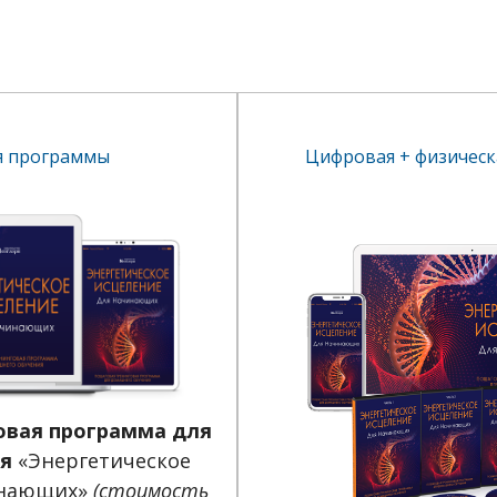
я программы
Цифровая + физическ
овая программа для
я
«Энергетическое
инающих»
(стоимость