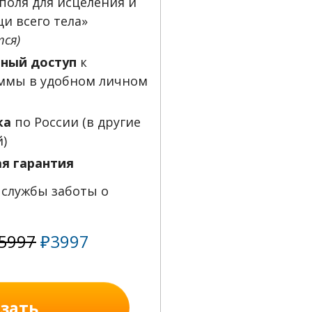
поля для исцеления и
и всего тела»
тся)
ный доступ
к
ммы в удобном личном
ка
по России (в другие
й)
я гарантия
службы заботы о
5997
₽3997
зать