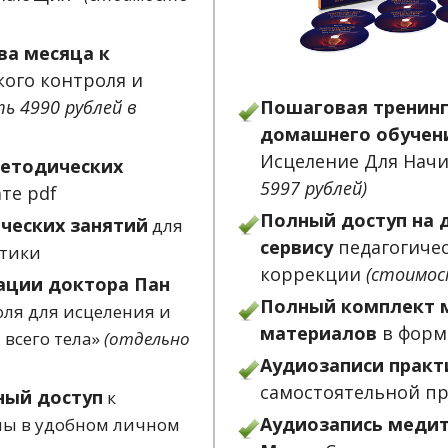
ва месяца к
кого контроля и
ь 4990 рублей в
Пошаговая тренинг
домашнего обучен
Исцеление Для На
етодических
5997 рублей)
те pdf
Полный доступ на 
ческих занятий
для
сервису
педагогиче
ктики
коррекции
(стоимос
ации доктора Пан
Полный комплект 
оля для исцеления и
материалов
в форм
 всего тела»
(отдельно
Аудиозаписи практ
самостоятельной п
ый доступ
к
Аудиозапись меди
ы в удобном личном