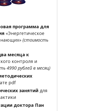
овая программа для
ия
«Энергетическое
чинающих»
(стоимость
два месяца к
ского контроля и
ть 4990 рублей в месяц)
методических
ате pdf
ических занятий
для
рактики
тации доктора Пан