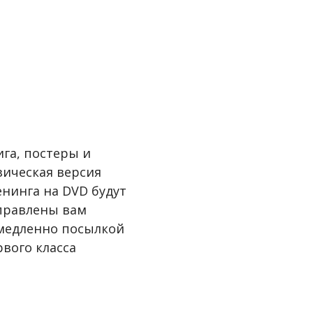
ига, постеры и
зическая версия
енинга на DVD будут
правлены вам
медленно посылкой
рвого класса