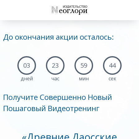
До окончания акции осталось:
03
23
59
43
дней
час
мин
сек
Получите Совершенно Новый
Пошаговый Видеотренинг
«Древние Даосские