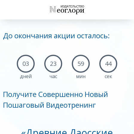
До окончания акции осталось:
03
23
59
43
дней
час
мин
сек
Получите Совершенно Новый
Пошаговый Видеотренинг
«Древние Даосские