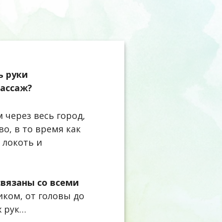
ь руки
массаж?
 через весь город,
о, в то время как
 локоть и
связаны со всеми
иком, от головы до
х рук…