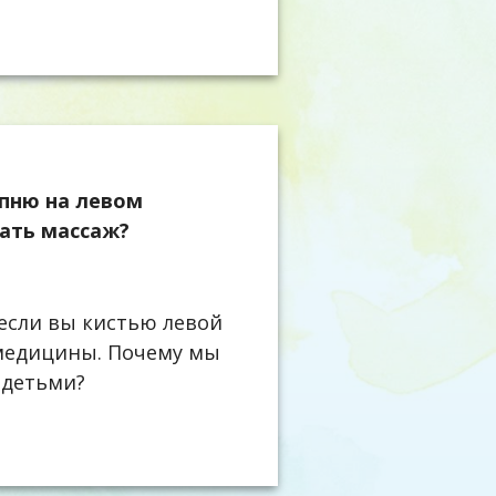
упню на левом
лать массаж?
 если вы кистью левой
 медицины. Почему мы
 детьми?