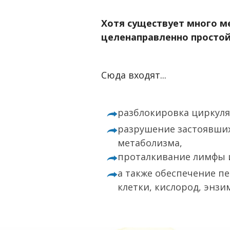
Хотя существует много 
целенаправленно просто
Сюда входят...
разблокировка циркуля
разрушение застоявших
метаболизма,
проталкивание лимфы и
а также обеспечение п
клетки, кислород, энз