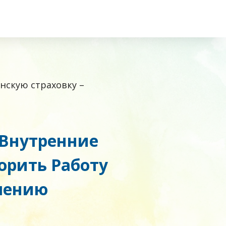
скую страховку –
Внутренние
орить Работу
лению