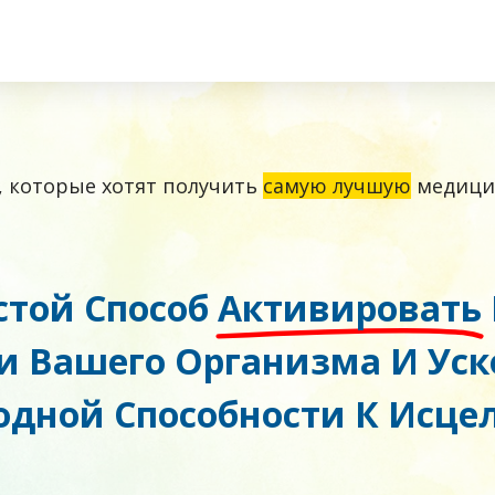
 которые хотят получить
самую лучшую
медицин
стой Способ
Активировать
 Вашего Организма И Уск
одной Способности К Исце