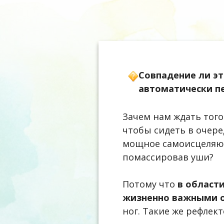
Совпадение ли это
автоматически п
Зачем нам ждать того
чтобы сидеть в очере
мощное самоисцеляющ
помассировав уши?
Потому что
в област
жизненно важными 
ног. Такие же рефлек