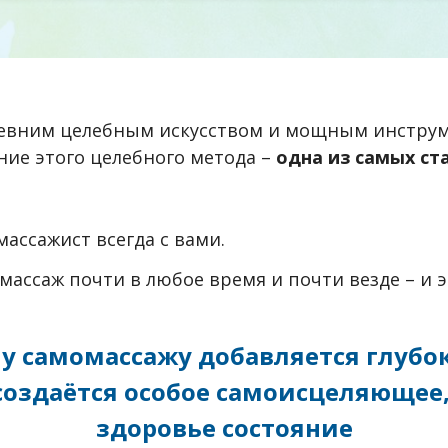
ревним целебным искусством и мощным инструм
ие этого целебного метода –
одна из самых ст
ассажист всегда с вами.
ассаж почти в любое время и почти везде – и э
му самомассажу добавляется глубо
 создаётся особое самоисцеляющее
здоровье состояние