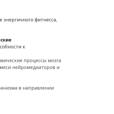
е энергичного фитнесса,
еские
собности к
имические процессы мозга
 смеси нейромедиаторов и
анизма в направлении