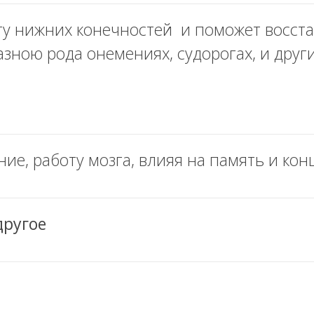
ту нижних конечностей и поможет восст
азною рода онемениях, судорогах, и друг
ние, работу мозга, влияя на память и к
другое