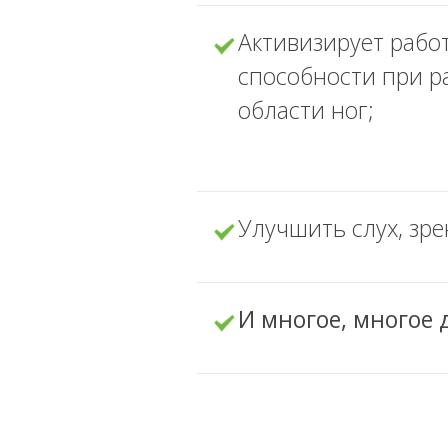
Активизирует рабо
способности при р
области ног;
Улучшить слух, зре
И многое, многое 