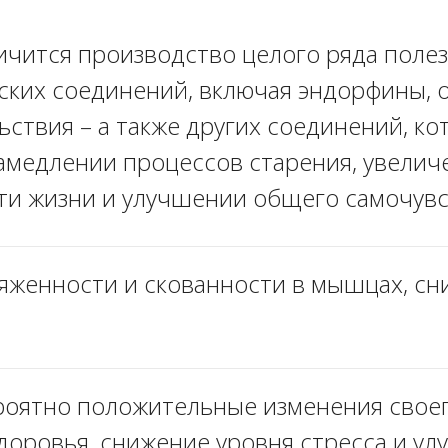
ичится производство целого ряда поле
ских соединений, включая эндорфины, 
ствия – а также других соединений, к
амедлении процессов старения, увелич
и жизни и улучшении общего самочув
женности и скованности в мышцах, сн
роятно положительные изменения своег
доровья, снижение уровня стресса и у