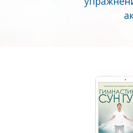
упражнени
а