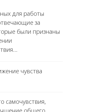
зных для работы
отвечающие за
оторые были признаны
ении
ствия…
ижение чувства
о самочувствия,
лучшение общего