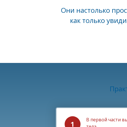
Они настолько прос
как только увид
Практ
В первой части в
тела.