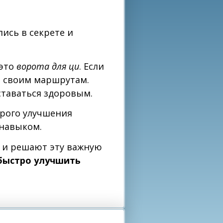
ись в секрете и
 это
ворота для ци
. Если
о своим маршрутам.
оставаться здоровым.
рого улучшения
 навыком.
з и решают эту важную
 быстро улучшить