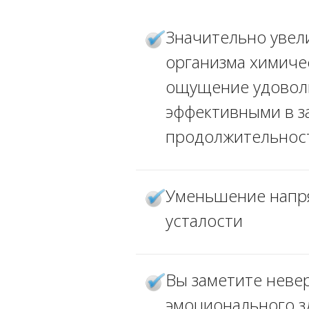
Значительно увел
организма химиче
ощущение удоволь
эффективными в з
продолжительност
Уменьшение напря
усталости
Вы заметите неве
эмоционального з