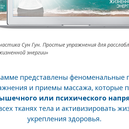
астика Сун Гун. Простые упражнения для расслабл
жизненной энергии»
рамме представлены феноменальные п
ажнения и приемы массажа, которые 
мышечного или психического напр
сех тканях тела и активизировать ж
укрепления здоровья.