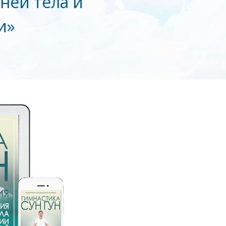
ней тела и
и»