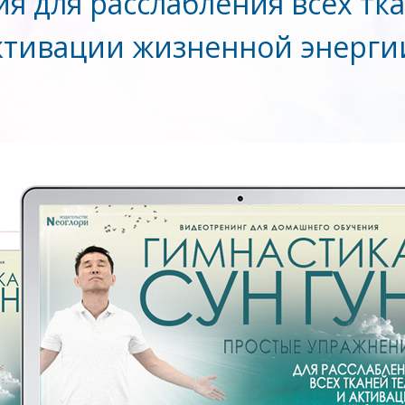
я для расслабления всех тка
ктивации жизненной энерги