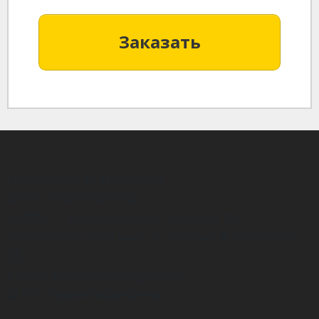
Заказать
Издательство Неоглори
ОГРН 1062312033740
350015, г. Краснодар, ул. Красная 160
Телефон бесплатный по России: 8-800-500-09-
58
E-mail: support@neoglory.ru
© Все права защищены