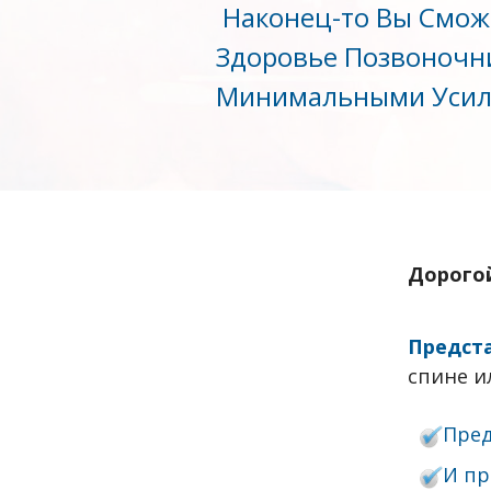
Наконец-то Вы Смож
Здоровье Позвоночни
Минимальными Усил
Дорогой
Предста
спине и
Пред
И пр