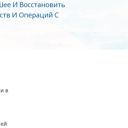
Шее И Восстановить
рств И Операций С
и в
тей