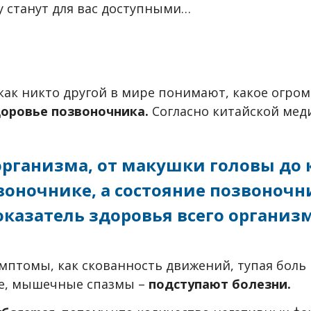
у станут для вас доступными…
 как никто другой в мире понимают, какое огро
оровье позвоночника.
Согласно китайской мед
о организма, от макушки головы до
воночнике, а состояние позвоноч
оказатель здоровья всего организм
мптомы, как скованность движений, тупая боль 
це, мышечные спазмы –
подступают болезни.