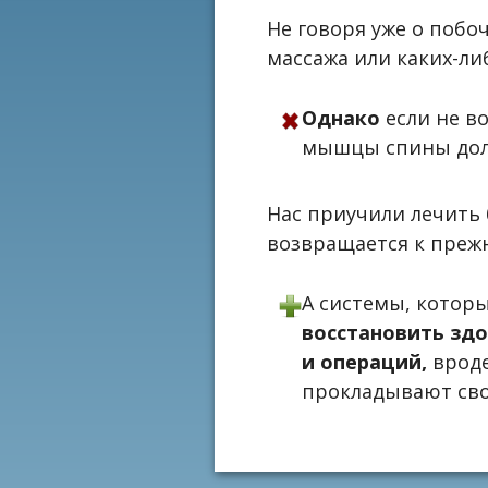
Не говоря уже о поб
массажа или каких-ли
Однако
если не в
мышцы спины долж
Нас приучили лечить 
возвращается к прежн
А системы, котор
восстановить здо
и операций,
вроде
прокладывают сво