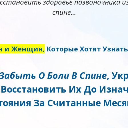
сстановить здоровье позвоночника из
спине...
 и Женщин,
Которые Хотят Узнат
 Забыть О Боли В Спине
, Ук
Восстановить Их До Изна
тояния За Считанные Мес