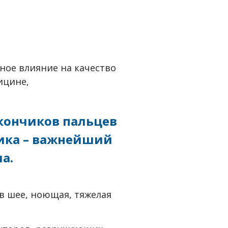
мное влияние на качество
ицине,
 кончиков пальцев
ника – важнейший
а.
в шее, ноющая, тяжелая