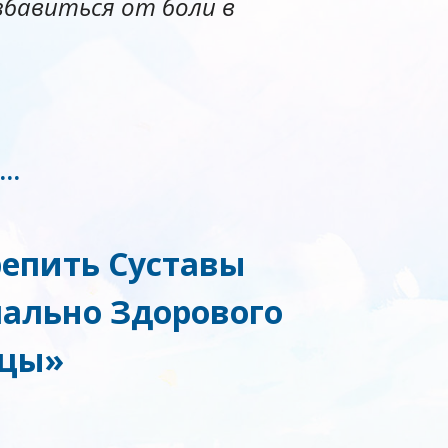
бавиться от боли в
ь…
репить Суставы
чально Здорового
яцы»