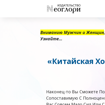
Вниманию Мужчин и Женщин
Узнайте…
«
Китайская Хо
Наконец-то Вы Сможете По
Сопоставимую С Полноценн
Вас Совсем Мало Сил Или С