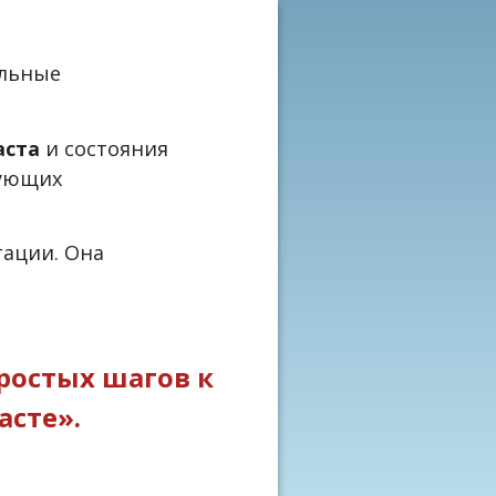
ельные
аста
и состояния
кующих
тации. Она
ростых шагов к
асте».