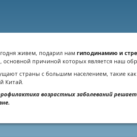
егодня живем, подарил нам
гиподинамию и стре
й, основной причиной которых является наш об
ущают страны с большим населением, такие как
й Китай.
профилактика возрастных заболеваний решаетс
вне.