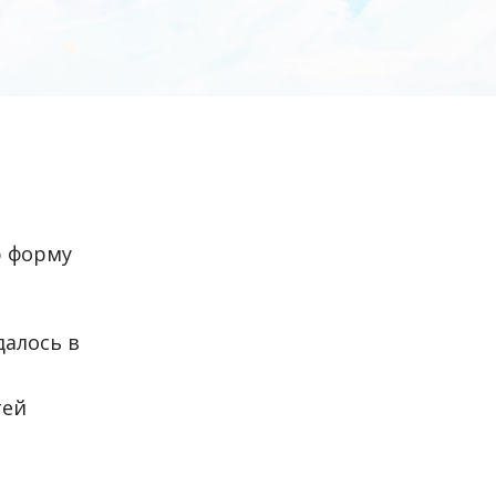
ю форму
далось в
тей