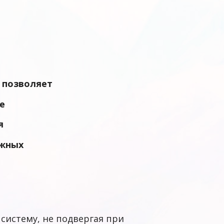
а позволяет
ое
ья
ажных
систему, не подвергая при