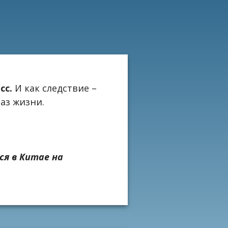
сс.
И как следствие –
раз жизни.
я в Китае на