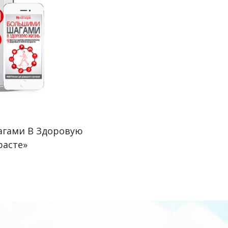
агами В Здоровую
расте»