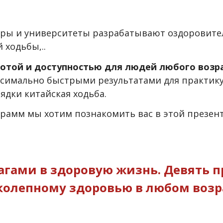
тры и университеты разрабатывают оздоровит
й ходьбы
,..
отой и доступностью для людей любого возр
аксимально быстрыми результатами для практи
рядки
китайская ходьба
.
грамм мы хотим познакомить вас в этой презен
ами в здоровую жизнь. Девять п
олепному здоровью в любом возр