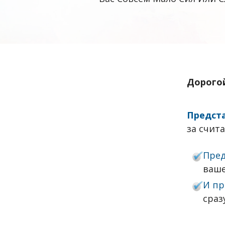
Дорогой
Предст
за счит
Пред
ваше
И пр
сраз