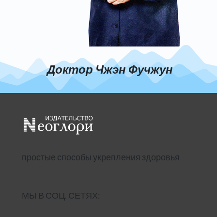
Доктор Чжэн Фучжун
простые способы укрепления здоровья
МЫ В СОЦ. СЕТЯХ: