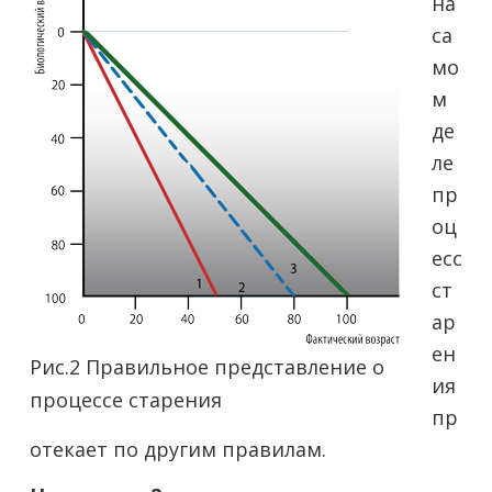
на
са
мо
м
де
ле
пр
оц
есс
ст
ар
ен
Рис.2 Правильное представление о
ия
процессе старения
пр
отекает по другим правилам.