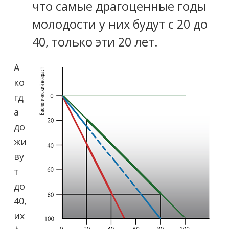
что самые драгоценные годы
молодости у них будут с 20 до
40, только эти 20 лет.
А
ко
гд
а
до
жи
ву
т
до
40,
их