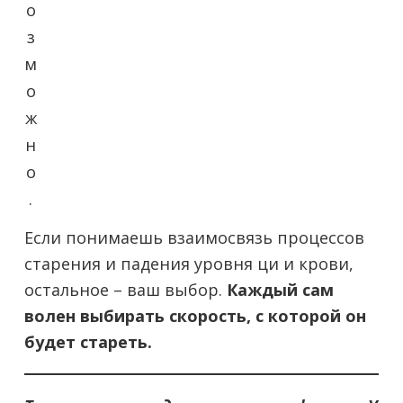
о
з
м
о
ж
н
о
.
Если понимаешь взаимосвязь процессов
старения и падения уровня ци и крови,
остальное – ваш выбор.
Каждый сам
волен выбирать скорость, с которой он
будет стареть.