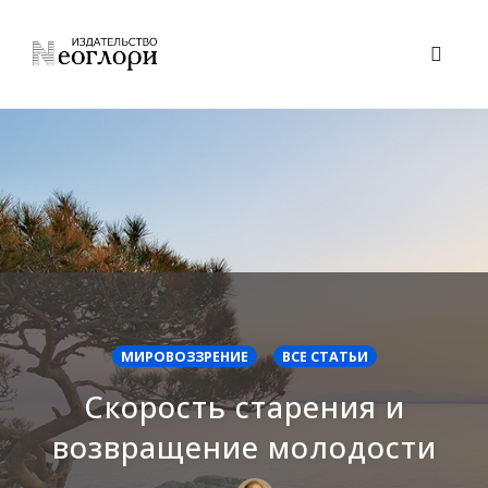
Skip
to
Toggl
content
naviga
МИРОВОЗЗРЕНИЕ
ВСЕ СТАТЬИ
Скорость старения и
возвращение молодости