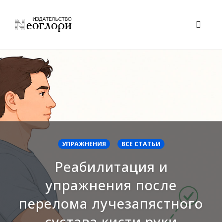
Skip
to
Toggl
content
naviga
УПРАЖНЕНИЯ
ВСЕ СТАТЬИ
Реабилитация и
упражнения после
перелома лучезапястного
сустава кисти руки