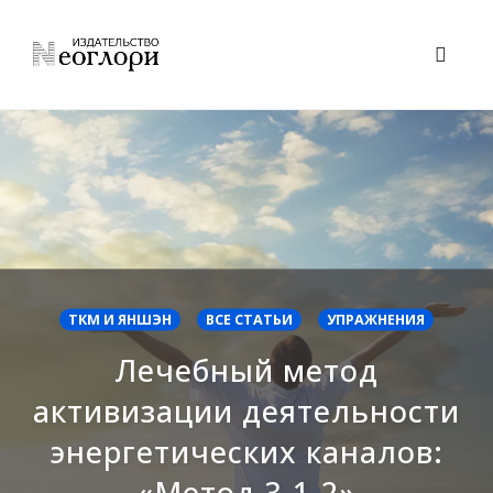
Skip
to
Toggl
content
naviga
ТКМ И ЯНШЭН
ВСЕ СТАТЬИ
УПРАЖНЕНИЯ
Лечебный метод
активизации деятельности
энергетических каналов:
«Метод 3-1-2»