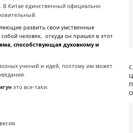
. В Китае единственный официально
ровительный.
оляющие развить свои умственные
 собой человек, откуда он пришёл в этот
тема, способствующая духовному и
иозных учений и идей, поэтому им может
С
оведания.
игун
это все-таки:
весия.