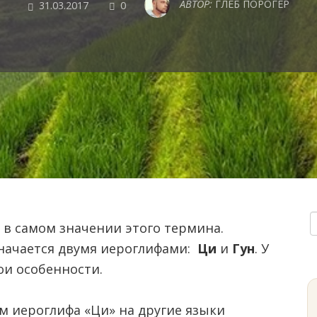
COMMENTS
АВТОР:
ГЛЕБ ПОРОГЕР
31.03.2017
0
 в самом значении этого термина.
начается двумя иероглифами:
Ци
и
Гун
. У
ои особенности.
 иероглифа «Ци» на другие языки