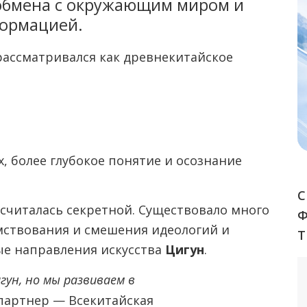
 обмена с окружающим миром и
формацией.
рассматривался как древнекитайское
х, более глубокое понятие и осознание
С
считалась секретной. Существовало много
мствования и смешения идеологий и
Т
е направления искусства
Цигун
.
гун, но мы развиваем в
партнер — Всекитайская