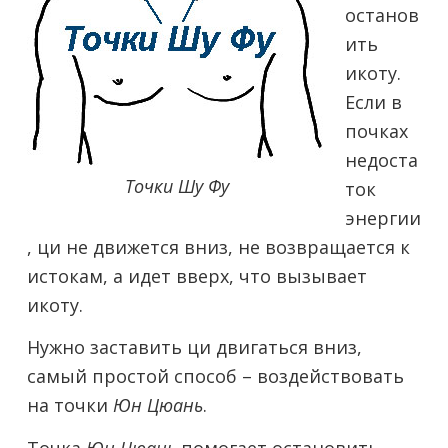
останов
ить
икоту.
Если в
почках
недоста
Точки Шу Фу
ток
энергии
, ци не движется вниз, не возвращается к
истокам, а идет вверх, что вызывает
икоту.
Нужно заставить ци двигаться вниз,
самый простой способ – воздействовать
на точки
Юн Цюань
.
Точка
Юн Цюань
помогает остановить