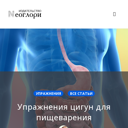
Skip
to
Toggl
content
naviga
УПРАЖНЕНИЯ
ВСЕ СТАТЬИ
Упражнения цигун для
пищеварения