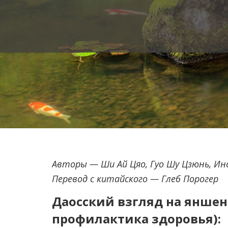
Авторы — Ши Ай Цяо, Гуо Шу Цзюнь, И
Перевод с китайского — Глеб Порогер
Даосский взгляд на яншен
профилактика здоровья):