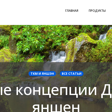
ГЛАВНАЯ
ПРОДУКТЫ
ТКМ И ЯНШЭН
ВСЕ СТАТЬИ
е концепции Д
яншен