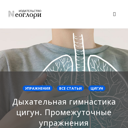
Skip
to
Toggl
content
naviga
УПРАЖНЕНИЯ
ВСЕ СТАТЬИ
ЦИГУН
Дыхательная гимнастика
цигун. Промежуточные
упражнения