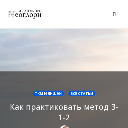
Skip
to
Toggl
content
naviga
ТКМ И ЯНШЭН
ВСЕ СТАТЬИ
Как практиковать метод 3-
1-2